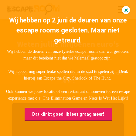
Wij hebben op 2 juni de deuren van onze
escape rooms gesloten. Maar niet
getreurd.
Weten jullie miljoenen euro's
Wij hebben de deuren van onze fysieke escape rooms dan wel gesloten,
buit te maken?
maar dit betekent niet dat we helemaal gestopt zijn.
Wij hebben nog super leuke spellen die in de stad te spelen zijn. Denk
Beleef het nu in de VR Escape Game La casa de
hierbij aan Escape the City, Sherlock of The Hunt.
Dinero
Ook kunnen we jouw locatie of een restaurant ombouwen tot een escape
experience met o.a. The Elimination Game en Niets Is Wat Het Lijkt!
Dat klinkt goed, ik lees graag meer!