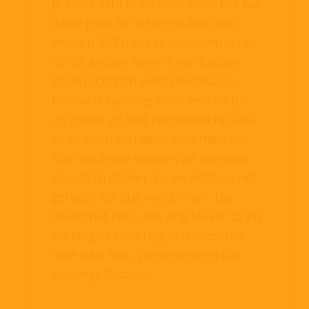
Je komt echt in de sfeer door het pak
dat je gelijk bij het begin aan mag
trekken 🙂 En het hintsysteem is net
als de andere kamers van Escape
Room Schagen weer helemaal in
thema! Ik had nog nooit een VR Bril
op gehad en had niet verwacht dat ik
er zo in op zou gaan. Naarmate het
spel vorderde werden we allemaal
steeds fanatieker. En we hebben het
gehaald, de buit was binnen. Dat
maakt het natuurlijk nog leuker 😉 en
we kregen zelfs nog een presentje
mee naar huis. Wederom een top
beleving! Bedankt.